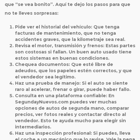
que “se vea bonito”. Aquí te dejo los pasos para que
no te lleves sorpresas:
Pide ver el historial del vehículo
: Que tenga
facturas de mantenimiento, que no tenga
accidentes graves, que la kilometraje sea real.
Revisa el motor, transmisión y frenos
: Estas partes
son costosas si fallan. Un buen auto usado tiene
estos sistemas en buenas condiciones.
Chequea documentos
: Que esté libre de
adeudos, que los papeles estén correctos, y que
el vendedor sea legítimo.
Haz una prueba de manejo
: Si el auto se siente
raro al acelerar, frenar o girar, puede haber fallo.
Consulta en una plataforma confiable
: En
SegundayNuevos.com puedes ver muchas
opciones de autos de
segunda mano
, comparar
precios, ver fotos reales y contactar directo al
vendedor. Esto te ayuda mucho para elegir sin
intermediarios.
Haz una inspección profesional
: Si puedes, lleva
el coche a un mecánico que lo revise. Vale la pena