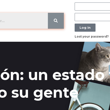
Log In
Lost your password?
ón: un estado 
o su gente