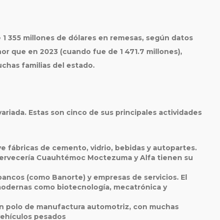
e
1 355 millones de dólares en remesas
, según datos
or que en 2023 (cuando fue de 1 471.7 millones),
chas familias del estado.
riada. Estas son cinco de sus principales actividades
uye fábricas de cemento, vidrio, bebidas y autopartes.
rvecería Cuauhtémoc Moctezuma y Alfa tienen su
ancos (como Banorte) y empresas de servicios. El
modernas como biotecnología, mecatrónica y
un polo de manufactura automotriz, con muchas
vehículos pesados