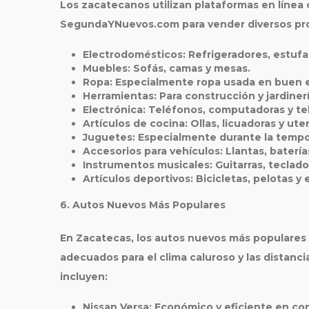
Los zacatecanos utilizan plataformas en línea
SegundaYNuevos.com para vender diversos pro
Electrodomésticos
: Refrigeradores, estufa
Muebles
: Sofás, camas y mesas.
Ropa
: Especialmente ropa usada en buen 
Herramientas
: Para construcción y jardinerí
Electrónica
: Teléfonos, computadoras y tel
Artículos de cocina
: Ollas, licuadoras y uten
Juguetes
: Especialmente durante la temp
Accesorios para vehículos
: Llantas, batería
Instrumentos musicales
: Guitarras, teclado
Artículos deportivos
: Bicicletas, pelotas y
6. Autos Nuevos Más Populares
En Zacatecas, los autos nuevos más populares
adecuados para el clima caluroso y las distanc
incluyen:
Nissan Versa
: Económico y eficiente en co