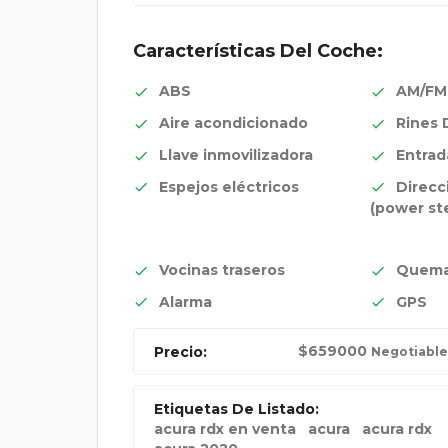
Características Del Coche:
ABS
AM/FM
Aire acondicionado
Rines 
Llave inmovilizadora
Entrada
Espejos eléctricos
Direcc
(power st
Vocinas traseros
Quema
Alarma
GPS
$
659000
Precio:
Negotiable
Etiquetas De Listado:
acura rdx en venta
acura
acura rdx