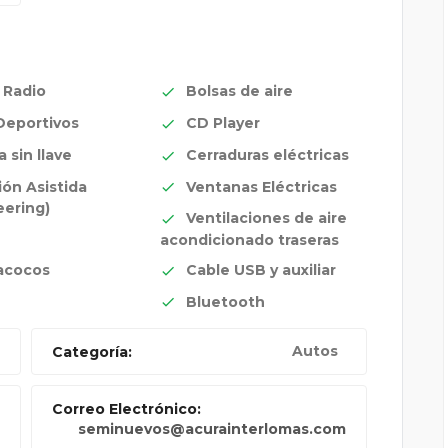
 Radio
Bolsas de aire
Deportivos
CD Player
 sin llave
Cerraduras eléctricas
ión Asistida
Ventanas Eléctricas
eering)
Ventilaciones de aire
acondicionado traseras
cocos
Cable USB y auxiliar
Bluetooth
Autos
Categoría:
Correo Electrónico:
seminuevos@acurainterlomas.com