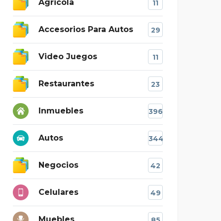
Agricola
11
Accesorios Para Autos
29
Video Juegos
11
Restaurantes
23
Inmuebles
396
Autos
344
Negocios
42
Celulares
49
Muebles
85