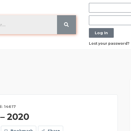
Log In
Lost your password?
d: 14617
 – 2020
Bookmark
Share