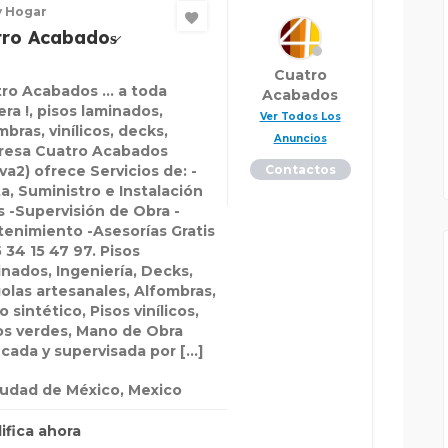
y Hogar
ro Acabados̷
Cuatro
ro Acabados ... a toda
Acabados
ra !, pisos laminados,
Ver Todos Los
mbras, vinílicos, decks,
Anuncios
resa Cuatro Acabados
va2) ofrece Servicios de: -
Contactos
a, Suministro e Instalación
s -Supervisión de Obra -
enimiento -Asesorías Gratis
5 34 15 47 97. Pisos
nados, Ingeniería, Decks,
olas artesanales, Alfombras,
o sintético, Pisos vinílicos,
s verdes, Mano de Obra
ficada y supervisada por […]
iudad de México, Mexico
lifica ahora