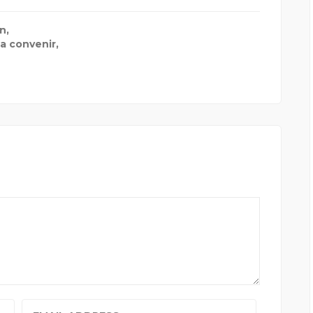
ón
,
a convenir,