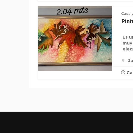
Casa 
Pint
Es u
muy 
eleg
Ja
Ca