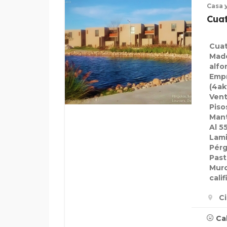
Casa 
Cuat
Cuat
Made
alfo
Emp
(4ak
Vent
Piso
Mant
Al 5
Lami
Pérg
Past
Muro
cali
C
Ca