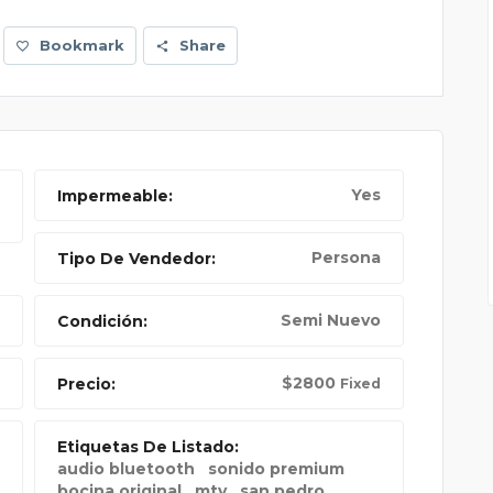
Bookmark
Share
Yes
Impermeable:
Persona
Tipo De Vendedor:
Semi Nuevo
Condición:
$
2800
Precio:
Fixed
Etiquetas De Listado:
audio bluetooth
sonido premium
bocina original
mty
san pedro