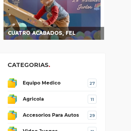
CUATRO ACABADOS̷
FIA
CATEGORIAS
Equipo Medico
27
Agricola
11
Accesorios Para Autos
29