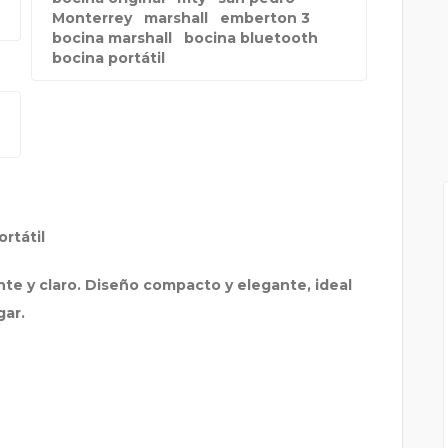
Monterrey
marshall
emberton 3
bocina marshall
bocina bluetooth
bocina portátil
CUATRO ACABADOS, FEL
rtátil
nte y claro. Diseño compacto y elegante, ideal
gar.