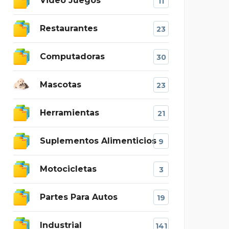
Video Juegos
11
Restaurantes
23
Computadoras
30
Mascotas
23
Herramientas
21
Suplementos Alimenticios
9
Motocicletas
3
Partes Para Autos
19
Industrial
141