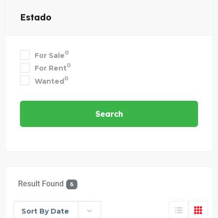
Estado
0
For Sale
0
For Rent
0
Wanted
Search
Result Found
6
Sort By Date