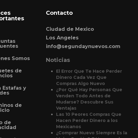
aces
Contacto
ortantes
Ciudad de Mexico
Los Angeles
guntas
uentes
info@segundaynuevos.com
enes Somos
Noticias
uetes de
El Error Que Te Hace Perder
ncios
Dinero Cada Vez Que
Compras Algo Nuevo
a Estafas y
¿Por Qué Hay Personas Que
udes
Venden Todo Antes de
Mudarse? Descubre Sus
minos de
Ventajas
icio
Las 10 Peores Compras Que
Hacen Perder Dinero a los
o de
Mexicanos
acidad
¿Comprar Nuevo Siempre Es la