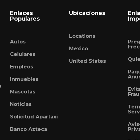
Enlaces
Ubicaciones
Enl
Populares
Imp
Locations
Autos
Pre
Frec
Mexico
Celulares
Qui
United States
Empleos
Paq
Anu
Inmuebles
o
Evit
Mascotas
Fra
Noticias
Tér
Serv
Solicitud Apartaxi
Avis
Banco Azteca
Priv