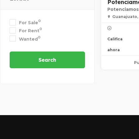
Potenciamo
Potenciamos 
Guanajuato,
0
For Sale
0
For Rent
0
Wanted
Califica
ahora
Search
Pu