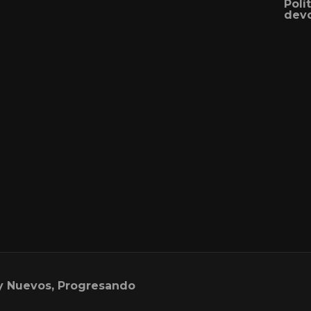
Polí
devo
y Nuevos, Progresando