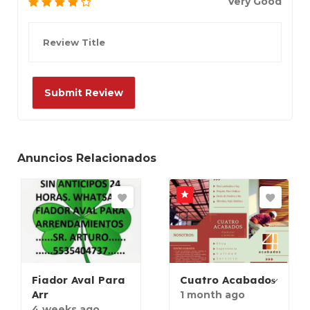
Very Good
Anuncios Relacionados
Fiador Aval Para
Cuatro Acabados̷
Arr
1 month ago
4 weeks ago