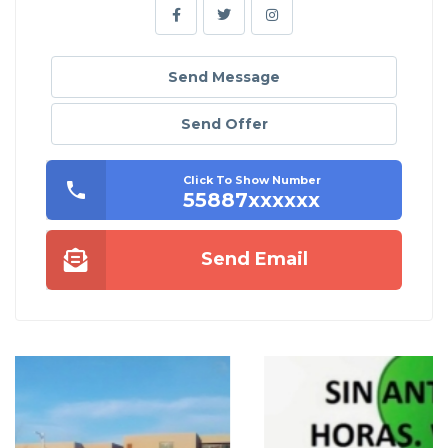
Send Message
Send Offer
Click To Show Number
55887xxxxxx
Send Email