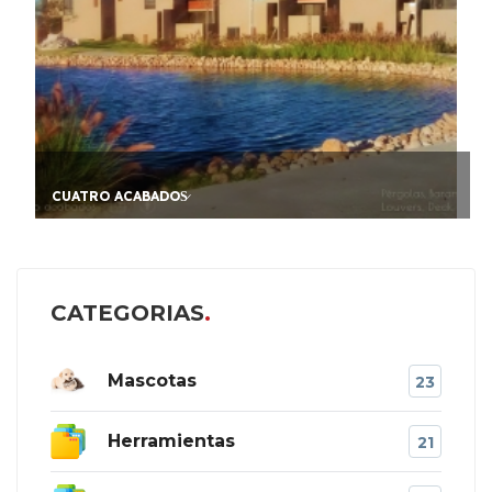
OS̷
FIADOR AVAL PARA A
CATEGORIAS
Mascotas
23
Herramientas
21