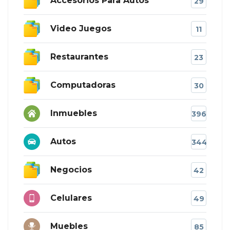
Accesorios Para Autos
29
Video Juegos
11
Restaurantes
23
Computadoras
30
Inmuebles
396
Autos
344
Negocios
42
Celulares
49
Muebles
85