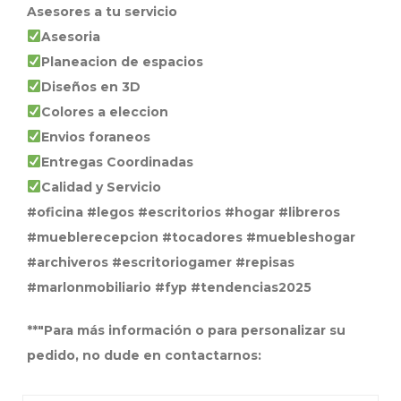
Asesores a tu servicio
Asesoria
Planeacion de espacios
Diseños en 3D
Colores a eleccion
Envios foraneos
Entregas Coordinadas
Calidad y Servicio
#oficina #legos #escritorios #hogar #libreros
#mueblerecepcion #tocadores #muebleshogar
#archiveros #escritoriogamer #repisas
#marlonmobiliario #fyp #tendencias2025
**"Para más información o para personalizar su
pedido, no dude en contactarnos: