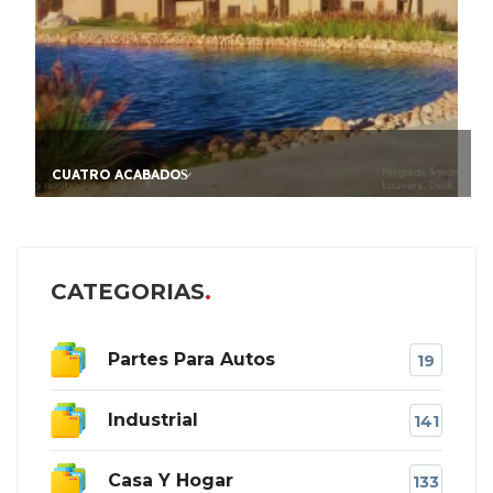
CUATRO ACABADOS̷
F
CATEGORIAS
Partes Para Autos
19
Industrial
141
Casa Y Hogar
133