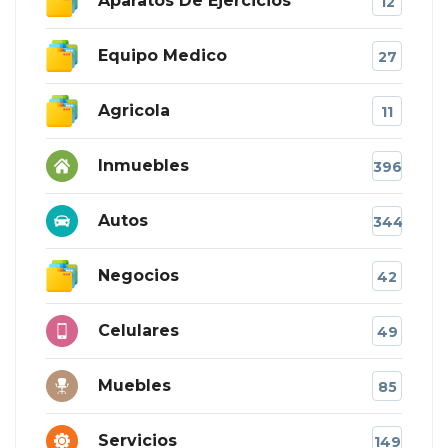
Aparatos De Ejercicios
12
Equipo Medico
27
Agricola
11
Inmuebles
396
Autos
344
Negocios
42
Celulares
49
Muebles
85
Servicios
149