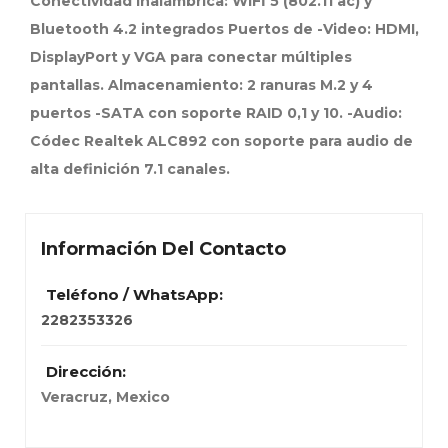
Conectividad Inalámbrica: WIFİ 5 (802.11 ac) y
Bluetooth 4.2 integrados Puertos de -Video: HDMI,
DisplayPort y VGA para conectar múltiples
pantallas. Almacenamiento: 2 ranuras M.2 y 4
puertos -SATA con soporte RAID 0,1 y 10. -Audio:
Códec Realtek ALC892 con soporte para audio de
alta definición 7.1 canales.
Información Del Contacto
Teléfono / WhatsApp:
2282353326
Dirección:
Veracruz, Mexico