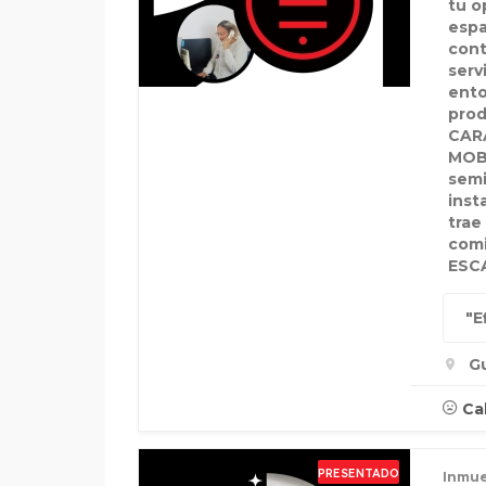
tu o
espa
cont
serv
ento
prod
CAR
MOBI
semi
inst
trae
comi
ESC
"E
G
Ca
PRESENTADO
Inmue