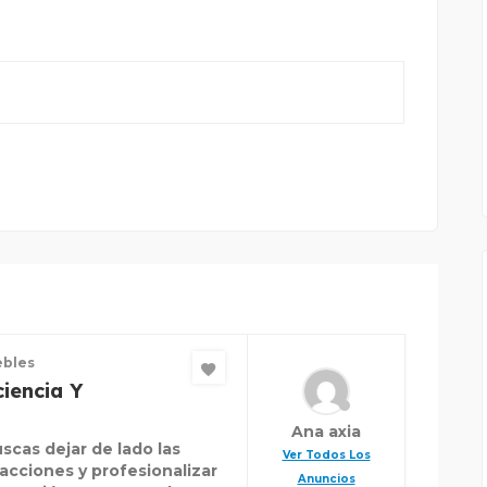
bles
ciencia Y
Ana axia
uscas dejar de lado las
Ver Todos Los
racciones y profesionalizar
Anuncios