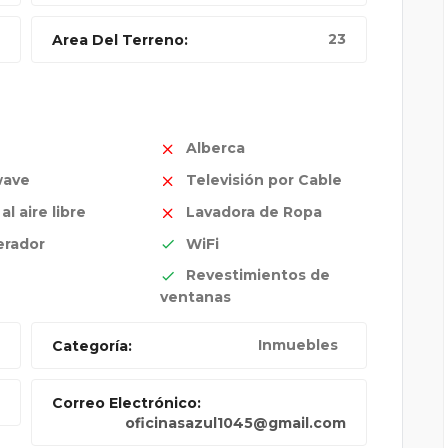
23
Area Del Terreno:
Alberca
wave
Televisión por Cable
l aire libre
Lavadora de Ropa
erador
WiFi
Revestimientos de
ventanas
Inmuebles
Categoría:
Correo Electrónico:
oficinasazul1045@gmail.com