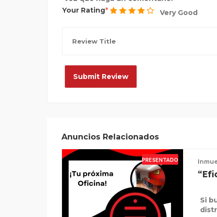
Your Rating
Very Good
Anuncios Relacionados
PRESENTADO
Inmue
“Efi
Si b
dist