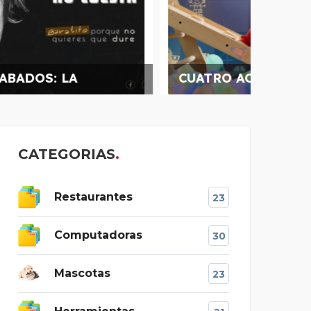
CUATRO ACABADOS, FEL
CUAT
CATEGORIAS
Restaurantes
23
Computadoras
30
Mascotas
23