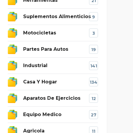
Herramientas
21
Suplementos Alimenticios
9
Motocicletas
3
Partes Para Autos
19
Industrial
141
Casa Y Hogar
134
Aparatos De Ejercicios
12
Equipo Medico
27
Agricola
11