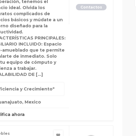
peración, tenemos el
cio ideal. Olvida los
Contactos
ratos complicados de
icios básicos y múdate a un
rno diseñado para la
uctividad.
ACTERÍSTICAS PRINCIPALES:
LIARIO INCLUIDO: Espacio
-amueblado que te permite
alarte de inmediato. Solo
 tu equipo de cómputo y
enza a trabajar.
ALABILIDAD DE […]
ficiencia y Crecimiento"
uanajuato, Mexico
lifica ahora
bles