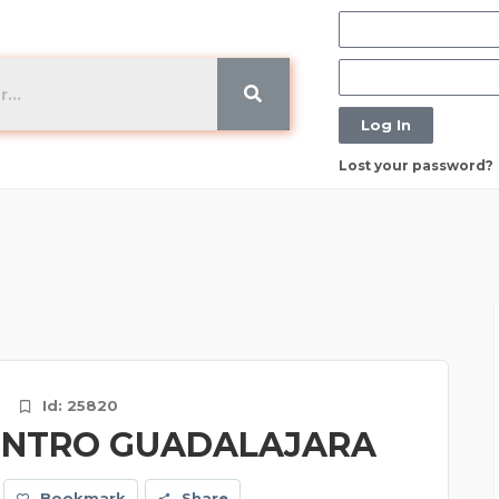
Log In
Lost your password?
Id: 25820
CENTRO GUADALAJARA
Bookmark
Share