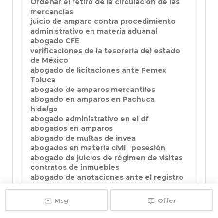
Ordenar el retiro de la circulación de las
mercancías
juicio de amparo contra procedimiento
administrativo en materia aduanal
abogado CFE
verificaciones de la tesorería del estado
de México
abogado de licitaciones ante Pemex
Toluca
abogado de amparos mercantiles
abogado en amparos en Pachuca
hidalgo
abogado administrativo en el df
abogados en amparos
abogado de multas de invea
abogados en materia civil
posesión
abogado de juicios de régimen de visitas
contratos de inmuebles
abogado de anotaciones ante el registro
público
juicio sucesorio
Msg
Offer
Escrituraciones ante fedatarios públicos
abogado cdmx