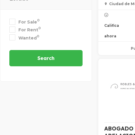
Ciudad de M
0
For Sale
Califica
0
For Rent
ahora
0
Wanted
Pu
Search
ABOGADO