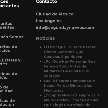
aces
Contacto
ortantes
Ciudad de Mexico
Los Angeles
guntas
uentes
info@segundaynuevos.com
enes Somos
Noticias
uetes de
El Error Que Te Hace Perder
ncios
Dinero Cada Vez Que
Compras Algo Nuevo
a Estafas y
¿Por Qué Hay Personas Que
udes
Venden Todo Antes de
Mudarse? Descubre Sus
minos de
Ventajas
icio
Las 10 Peores Compras Que
Hacen Perder Dinero a los
o de
Mexicanos
acidad
¿Comprar Nuevo Siempre Es la
Mejor Opción? 7 Veces en las
ticas de
lución
Que Elegir un Artículo de