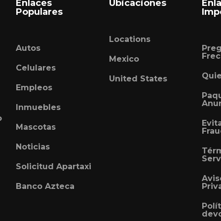
Enlaces
Ubicaciones
Enl
Populares
Imp
Locations
Autos
Pre
Frec
Mexico
Celulares
Qui
United States
Empleos
Paq
Anu
Inmuebles
o
Evit
Mascotas
Fra
Noticias
Tér
Serv
Solicitud Apartaxi
Avis
Banco Azteca
Priv
Polí
devo