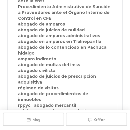
ante la cnsf
Procedimiento Administrativo de Sanción
a Proveedores ante el Órgano Interno de
Control en CFE
abogado de amparos
abogado de juicios de nulidad
abogado de amparos administrativos
abogado en amparos en Tlalnepantla
abogado de lo contencioso en Pachuca
hidalgo
amparo indirecto
abogado de multas del imss
abogado civilista
abogado de juicios de prescripción
adquisitiva
régimen de visitas
abogado de procedimientos de
inmuebles
rppyc
abogado mercantil
Juicios y asesoría en materia de
habitación
Msg
Offer
abogada familiar
abogado de suspensiones de invea