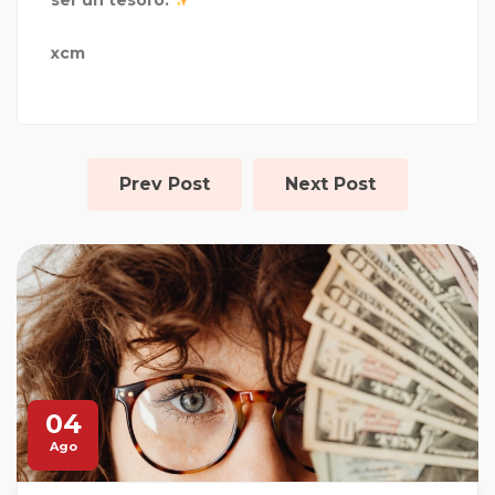
ser un tesoro.
xcm
Prev Post
Next Post
04
Ago