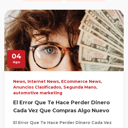
04
Ago
News
,
Internet News
,
ECommerce News
,
Anuncios Clasificados
,
Segunda Mano
,
automotive marketing
El Error Que Te Hace Perder Dinero
Cada Vez Que Compras Algo Nuevo
El Error Que Te Hace Perder Dinero Cada Vez